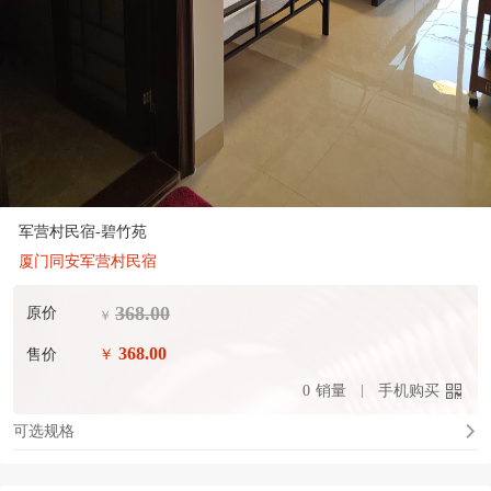
军营村民宿-碧竹苑
厦门同安军营村民宿
368.00
原价
￥
368.00
售价
￥
0
销量
手机购买
可选规格