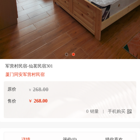
军营村民宿-仙茗民宿301
厦门同安军营村民宿
268.00
原价
￥
268.00
售价
￥
0
销量
手机购买
详情
评价(0)
猜你喜欢