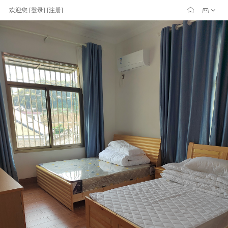
欢迎您
[
登录
] [
注册
]