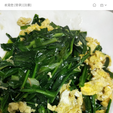
欢迎您
[
登录
] [
注册
]